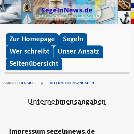
Skip
SegelnNews.de
to
Täglich News und Trens über Segeln
content
Zur Homepage
Segeln
Wer schreibt
Unser Ansatz
Seitenübersicht
ÜBERSICHT
UNTERNEHMENSANGABEN
▶
Pfadleiste
Unternehmensangaben
Impressum segelnnews.de