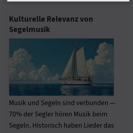
Kulturelle Relevanz von
Segelmusik
Musik und Segeln sind verbunden —
70% der Segler hören Musik beim
Segeln. Historisch haben Lieder das