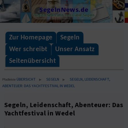
Skip
SegelnNews.de
to
Täglich News und Trens über Segeln
content
Zur Homepage
Segeln
Wer schreibt
Unser Ansatz
Seitenübersicht
ÜBERSICHT
SEGELN
SEGELN, LEIDENSCHAFT,
▶
▶
Pfadleiste
ABENTEUER: DAS YACHTFESTIVAL IN WEDEL
Segeln, Leidenschaft, Abenteuer: Das
Yachtfestival in Wedel