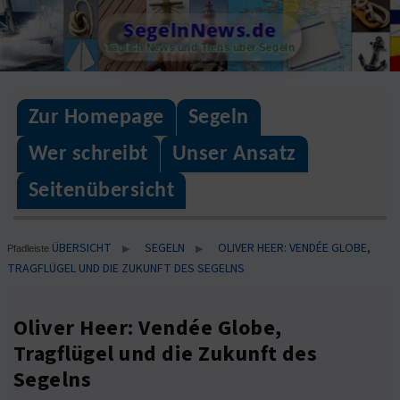
Skip
SegelnNews.de
to
Täglich News und Trens über Segeln
content
Zur Homepage
Segeln
Wer schreibt
Unser Ansatz
Seitenübersicht
ÜBERSICHT
SEGELN
OLIVER HEER: VENDÉE GLOBE,
▶
▶
Pfadleiste
TRAGFLÜGEL UND DIE ZUKUNFT DES SEGELNS
Oliver Heer: Vendée Globe,
Tragflügel und die Zukunft des
Segelns