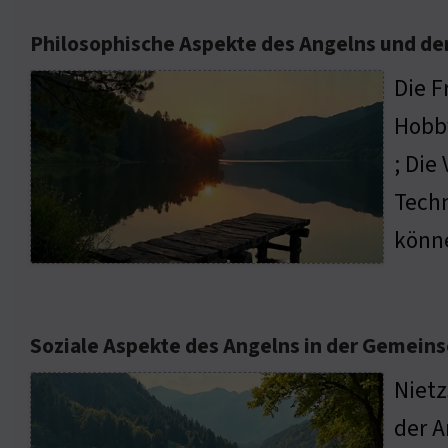
Philosophische Aspekte des Angelns und de
Die F
Hobby
; Die
Techn
könne
Soziale Aspekte des Angelns in der Gemeins
Nietz
der A