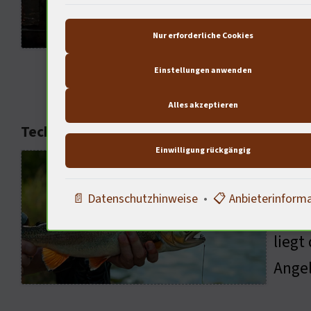
Angel
Techn
Nur erforderliche Cookies
die N
Einstellungen anwenden
Alles akzeptieren
Technologische Fortschritte in der Angelind
Einwilligung rückgängig
Marti
Boote
📄 Datenschutzhinweise
•
📋 Anbieterinform
Durch
liegt
Angel