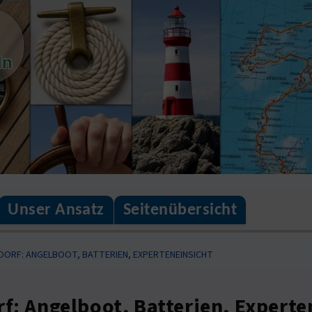
ln
Unser Ansatz
Seitenübersicht
DORF: ANGELBOOT, BATTERIEN, EXPERTENEINSICHT
f: Angelboot, Batterien, Experte