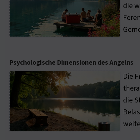
die w
Foren
Geme
Psychologische Dimensionen des Angelns
Die F
thera
die S
Belas
weite