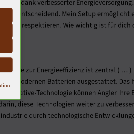
zeiten dank verbesserter Energieversorgung
ik ist entscheidend. Mein Setup ermöglicht es
atur zu respektieren. Wie wichtig ist für dich
ustrie
ns Frage zur Energieeffizienz ist zentral ( … 
 mit modernen Batterien ausgestattet. Das ha
ation
 innovative-Technologie können Angler ihre 
 darin, diese Technologien weiter zu verbess
industrie durch technologische Entwicklung