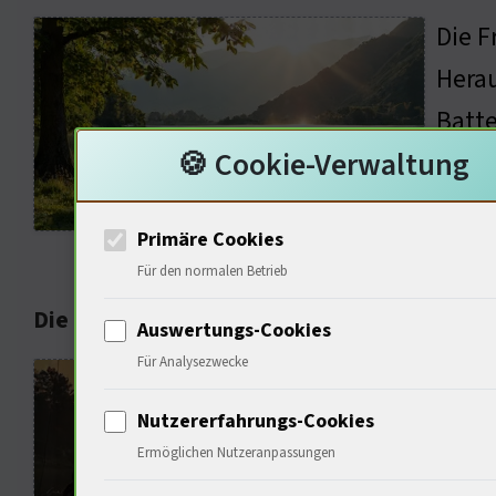
Die F
Herau
Batte
🍪 Cookie-Verwaltung
Techn
revol
Primäre Cookies
für d
Für den normalen Betrieb
Die Kunst des Angelns: Tradition und Techni
Auswertungs-Cookies
Für Analysezwecke
Phili
schwe
Nutzererfahrungs-Cookies
Ermöglichen Nutzeranpassungen
leich