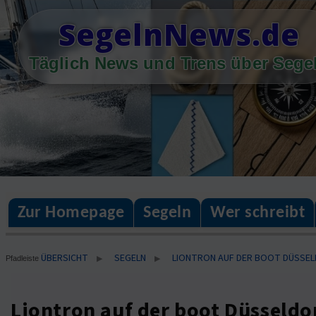
Skip
SegelnNews.de
to
content
Täglich News und Trens über Sege
Zur Homepage
Segeln
Wer schreibt
ÜBERSICHT
SEGELN
LIONTRON AUF DER BOOT DÜSSEL
▶
▶
Pfadleiste
Liontron auf der boot Düsseldor