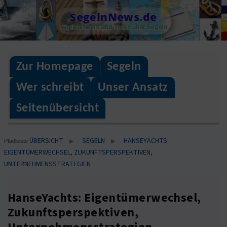
Skip
SegelnNews.de
to
Täglich News und Trens über Segeln
content
Zur Homepage
Segeln
Wer schreibt
Unser Ansatz
Seitenübersicht
ÜBERSICHT
SEGELN
HANSEYACHTS:
▶
▶
Pfadleiste
EIGENTÜMERWECHSEL, ZUKUNFTSPERSPEKTIVEN,
UNTERNEHMENSSTRATEGIEN
HanseYachts: Eigentümerwechsel,
Zukunftsperspektiven,