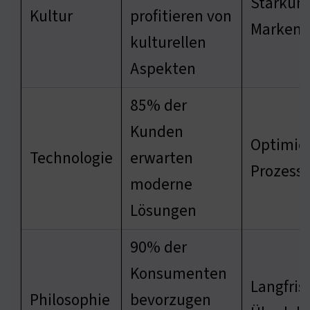
Stärkung
Kultur
profitieren von
Markenb
kulturellen
Aspekten
85% der
Kunden
Optimie
Technologie
erwarten
Prozess
moderne
Lösungen
90% der
Konsumenten
Langfris
Philosophie
bevorzugen