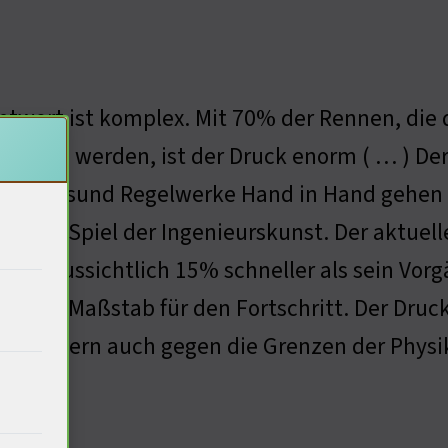
ntwort ist komplex. Mit 70% der Rennen, die
hieden werden, ist der Druck enorm ( … ) Der
gt, dassund Regelwerke Hand in Hand gehen m
rn ein Spiel der Ingenieurskunst. Der aktuell
rd voraussichtlich 15% schneller als sein Vorgä
rn ein Maßstab für den Fortschritt. Der Druc
, sondern auch gegen die Grenzen der Physik