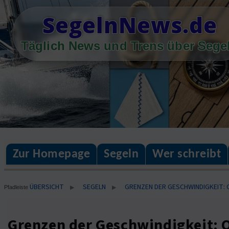
Skip
SegelnNews.de
to
content
Täglich News und Trens über Sege
Zur Homepage
Segeln
Wer schreibt
ÜBERSICHT
SEGELN
GRENZEN DER GESCHWINDIGKEIT: 
▶
▶
Pfadleiste
Grenzen der Geschwindigkeit: O