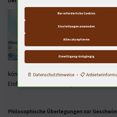
Der Einfluss der Technologie auf das Segeln
Die A
Nur erforderliche Cookies
neues
Einstellungen anwenden
Spiel
Alles akzeptieren
den R
Gesch
Einwilligung rückgängig
Einfü
könnten wir in den nächsten Jahren Gesc
📄 Datenschutzhinweise
•
📋 Anbieterinform
Einfluss dieser Technologie auf unsere Ges
Philosophische Überlegungen zur Geschwin