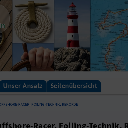
ln
Unser Ansatz
Seitenübersicht
OFFSHORE-RACER, FOILING-TECHNIK, REKORDE
ffshore-Racer, Foiling-Technik,