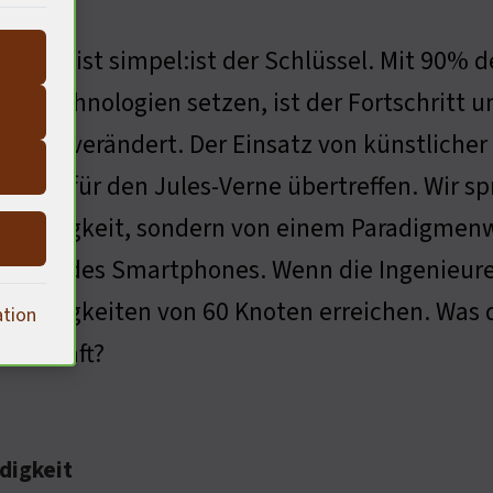
ntwort ist simpel:ist der Schlüssel. Mit 90% d
te Technologien setzen, ist der Fortschritt un
regeln verändert. Der Einsatz von künstliche
ekord für den Jules-Verne übertreffen. Wir sp
windigkeit, sondern von einem Paradigmenwec
hrung des Smartphones. Wenn die Ingenieure
hwindigkeiten von 60 Knoten erreichen. Was 
ation
ellschaft?
digkeit