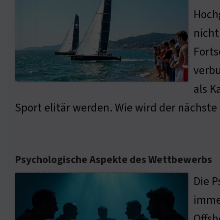
Hochg
nicht
Forts
verbu
als K
Sport elitär werden. Wie wird der nächste
Psychologische Aspekte des Wettbewerbs
Die P
immen
Offsh