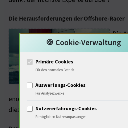
Die Herausforderungen der Offshore-Racer
Die A
🍪 Cookie-Verwaltung
entsc
gezei
Primäre Cookies
sonde
Für den normalen Betrieb
Er wi
Auswertungs-Cookies
sonde
Für Analysezwecke
enorm. Wir müssen nicht nur gegen andere
diese Herausforderungen angehen?
Nutzererfahrungs-Cookies
Ermöglichen Nutzeranpassungen