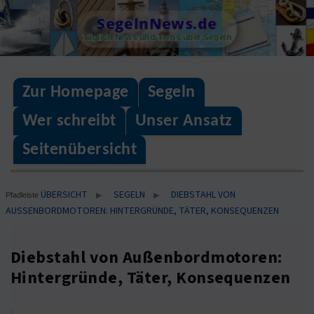
Skip
SegelnNews.de
to
Täglich News und Trens über Segeln
content
Zur Homepage
Segeln
Wer schreibt
Unser Ansatz
Seitenübersicht
ÜBERSICHT
SEGELN
DIEBSTAHL VON
▶
▶
Pfadleiste
AUSSENBORDMOTOREN: HINTERGRÜNDE, TÄTER, KONSEQUENZEN
Diebstahl von Außenbordmotoren:
Hintergründe, Täter, Konsequenzen