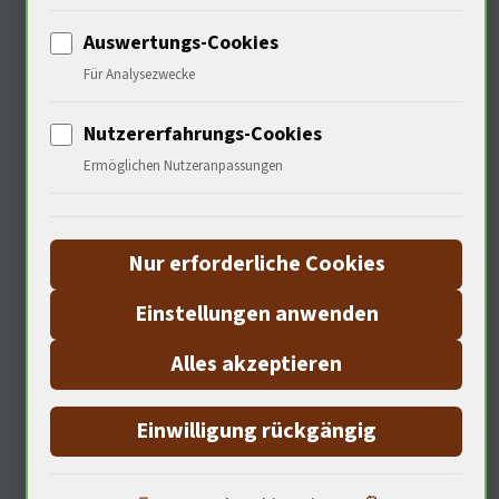
Auswertungs-Cookies
Philosophische Überlegungen
Für Analysezwecke
zu Kriminalität und Moral
Nutzererfahrungs-Cookies
Ermöglichen Nutzeranpassungen
Nur erforderliche Cookies
Einstellungen anwenden
Alles akzeptieren
Die Antwort ist vielschichtig. In
Einwilligung rückgängig
meinerbetone ich die Notwendigkeit
der Moral und der individuellen