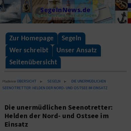
Skip
SegelnNews.de
to
Täglich News und Trens über Segeln
content
Zur Homepage
Segeln
Wer schreibt
Unser Ansatz
Seitenübersicht
ÜBERSICHT
SEGELN
DIE UNERMÜDLICHEN
▶
▶
Pfadleiste
SEENOTRETTER: HELDEN DER NORD- UND OSTSEE IM EINSATZ
Die unermüdlichen Seenotretter:
Helden der Nord- und Ostsee im
Einsatz