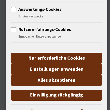
daszu fördern? Ich frage unseren
Auswertungs-Cookies
Psychologen.
Für Analysezwecke
Nutzererfahrungs-Cookies
Psychologische Aspekte der
Ermöglichen Nutzeranpassungen
Seenotrettung
Nur erforderliche Cookies
Einstellungen anwenden
Alles akzeptieren
Einwilligung rückgängig
Der Drang zu helfen ist tief im