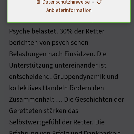
📄 Datenschutzhinweise
•
📋
menschlichen Wesen verankert.
Anbieterinformation
Seenotretter erleben Stress, der ihre
Psyche belastet. 30% der Retter
berichten von psychischen
Belastungen nach Einsätzen. Die
Unterstützung untereinander ist
entscheidend. Gruppendynamik und
kollektives Handeln fördern den
Zusammenhalt … Die Geschichten der
Geretteten stärken das
Selbstwertgefühl der Retter. Die
Erfahrung von Erfolg und Dankbarkeit