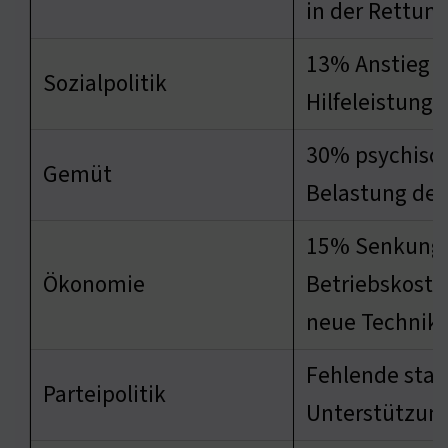
in der Rettun
13% Anstieg d
Sozialpolitik
Hilfeleistunge
30% psychisc
Gemüt
Belastung der
15% Senkung 
Ökonomie
Betriebskoste
neue Technik
Fehlende staa
Parteipolitik
Unterstützun