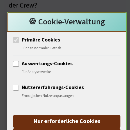
der Crew?
🍪 Cookie-Verwaltung
Soziale Dynamiken an Bord
Primäre Cookies
Für den normalen Betrieb
In
Auswertungs-Cookies
Für Analysezwecke
Nutzererfahrungs-Cookies
Ermöglichen Nutzeranpassungen
Krisenzeiten zeigt sich der wahre
Charakter der Menschen. Coville und
Nur erforderliche Cookies