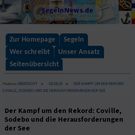
Skip
SegelnNews.de
to
Täglich News und Trens über Segeln
content
Zur Homepage
Segeln
Wer schreibt
Unser Ansatz
Seitenübersicht
ÜBERSICHT
SEGELN
DER KAMPF UM DEN REKORD:
▶
▶
Pfadleiste
COVILLE, SODEBO UND DIE HERAUSFORDERUNGEN DER SEE
Der Kampf um den Rekord: Coville,
Sodebo und die Herausforderungen
der See