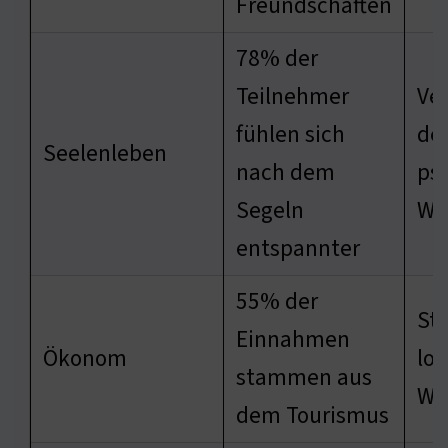
Freundschaften
78% der
Teilnehmer
Ve
fühlen sich
de
Seelenleben
nach dem
ps
Segeln
Wo
entspannter
55% der
St
Einnahmen
Ökonom
lo
stammen aus
Wir
dem Tourismus